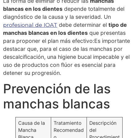
La forma de eliminar o reducir las
manchas
blancas en los dientes
depende totalmente del
diagnóstico de la causa y la severidad. Un
profesional de IOAT
debe determinar el
tipo de
manchas blancas en los dientes
que presentas
para proponer el plan más efectivo:Es importante
destacar que, para el caso de las manchas por
descalcificación, una higiene bucal impecable y el
uso de productos con flúor es esencial para
detener su progresión.
Prevención de las
manchas blancas
Causa de la
Tratamiento
Descripción
Mancha
Recomendad
del
Blanca
o
Procedimient