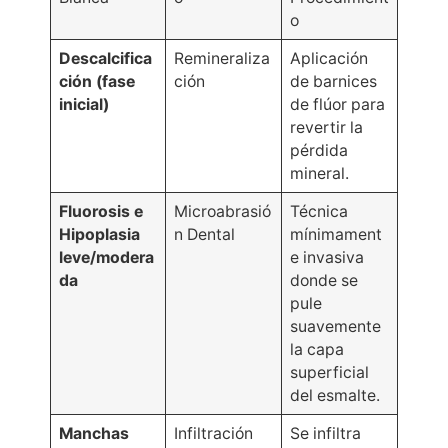
o
Descalcifica
Remineraliza
Aplicación
ción (fase
ción
de barnices
inicial)
de flúor para
revertir la
pérdida
mineral.
Fluorosis e
Microabrasió
Técnica
Hipoplasia
n Dental
mínimament
leve/modera
e invasiva
da
donde se
pule
suavemente
la capa
superficial
del esmalte.
Manchas
Infiltración
Se infiltra