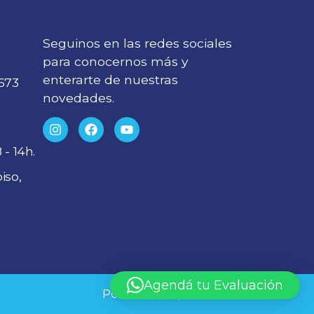
REDES SOCIALES
Seguinos en las redes sociales
para conocernos más y
enterarte de nuestras
673
novedades.
 - 14h.
iso,
Agendá tu Evaluación
Politícas de privacidad