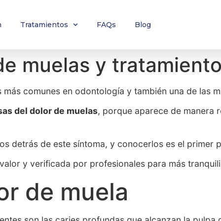
n
Tratamientos
FAQs
Blog
de muelas y tratamient
as más comunes en odontología y también una de las m
as del dolor de muelas
, porque aparece de manera r
vos detrás de este síntoma, y conocerlos es el primer 
valor y verificada por profesionales para más tranquil
or de muela
ntes son las caries profundas que alcanzan la pulpa d