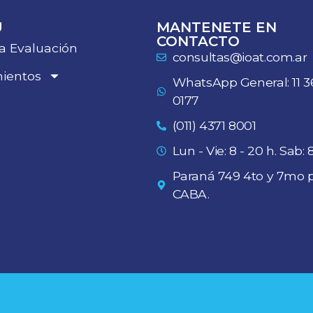
Ú
MANTENETE EN
CONTACTO
a Evaluación
consultas@ioat.com.ar
ientos
WhatsApp General: 11 3
0177
(011) 4371 8001
Lun - Vie: 8 - 20 h. Sab: 8
Paraná 749 4to y 7mo p
CABA.